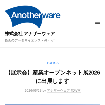
コ
ン
テ
ン
メ
ニ
ツ
ュ
株式会社 アナザーウェア
ー
へ
横浜のデータサイエンス・AI・IoT
ス
キ
ッ
プ
TOPICS
【展示会】産業オープンネット展2026
に出展します
2026/05/29
by
アナザーウェア 広報室