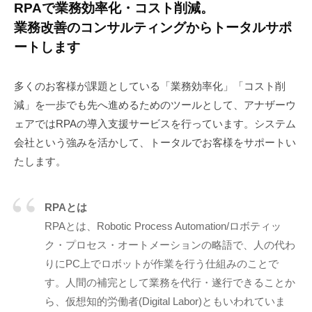
ソ
RPAで業務効率化・コスト削減。
業務改善のコンサルティングからトータルサポ
フ
ートします
ト
ウ
多くのお客様が課題としている「業務効率化」「コスト削
減」を一歩でも先へ進めるためのツールとして、アナザーウ
ェ
ェアではRPAの導入支援サービスを行っています。システム
ア
会社という強みを活かして、トータルでお客様をサポートい
ロ
たします。
ボ
ッ
RPAとは
RPAとは、Robotic Process Automation/ロボティッ
ト
ク・プロセス・オートメーションの略語で、人の代わ
（RPA）
りにPC上でロボットが作業を行う仕組みのことで
す。人間の補完として業務を代行・遂行できることか
2020/04/15
ら、仮想知的労働者(Digital Labor)ともいわれていま
by