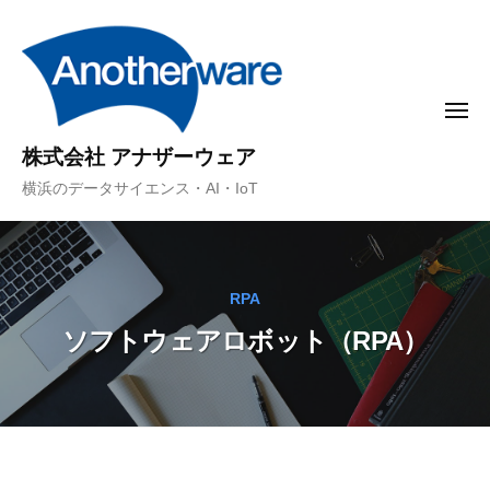
コ
ン
テ
ン
メ
ニ
ツ
ュ
株式会社 アナザーウェア
ー
へ
横浜のデータサイエンス・AI・IoT
ス
キ
ッ
プ
RPA
ソフトウェアロボット（RPA）