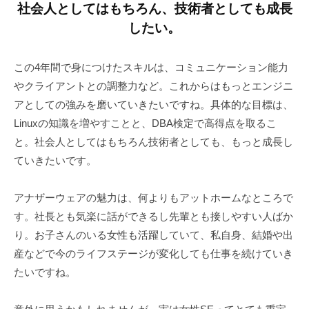
社会人としてはもちろん、技術者としても成長
ウ
したい。
ェ
ア
広
この4年間で身につけたスキルは、コミュニケーション能力
報
やクライアントとの調整力など。これからはもっとエンジニ
室
アとしての強みを磨いていきたいですね。具体的な目標は、
Linuxの知識を増やすことと、DBA検定で高得点を取るこ
と。社会人としてはもちろん技術者としても、もっと成長し
ていきたいです。
アナザーウェアの魅力は、何よりもアットホームなところで
す。社長とも気楽に話ができるし先輩とも接しやすい人ばか
り。お子さんのいる女性も活躍していて、私自身、結婚や出
産などで今のライフステージが変化しても仕事を続けていき
たいですね。