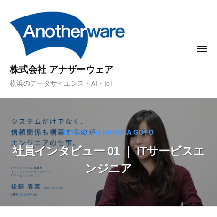
コ
ン
テ
ン
メ
ニ
ツ
ュ
株式会社 アナザーウェア
ー
へ
横浜のデータサイエンス・AI・IoT
ス
キ
ッ
プ
INTERVIEW HARUNA GOTO
社員インタビュー 01 ｜ ITサービスエ
ンジニア