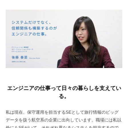
社
員
イ
ン
タ
ビ
ュ
ー
エンジニアの仕事って日々の暮らしを支えてい
01
る。
｜
私は現在、保守運用を担当するSEとして旅行情報のビッグ
IT
データを扱う航空系の企業に出向しています。職場には私以
サ
外にもSEがいて、それぞれ異なるシステムを担当するので