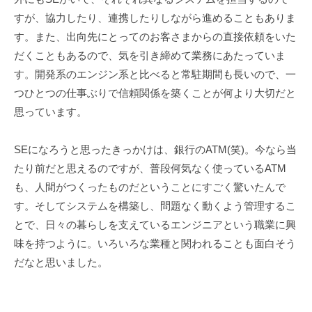
すが、協力したり、連携したりしながら進めることもありま
ー
す。また、出向先にとってのお客さまからの直接依頼をいた
ビ
だくこともあるので、気を引き締めて業務にあたっていま
ス
す。開発系のエンジン系と比べると常駐期間も長いので、一
つひとつの仕事ぶりで信頼関係を築くことが何より大切だと
エ
思っています。
ン
ジ
SEになろうと思ったきっかけは、銀行のATM(笑)。今なら当
たり前だと思えるのですが、普段何気なく使っているATM
ニ
も、人間がつくったものだということにすごく驚いたんで
ア
す。そしてシステムを構築し、問題なく動くよう管理するこ
とで、日々の暮らしを支えているエンジニアという職業に興
2020/01/14
味を持つように。いろいろな業種と関われることも面白そう
by
ア
だなと思いました。
ナ
ザ
ー