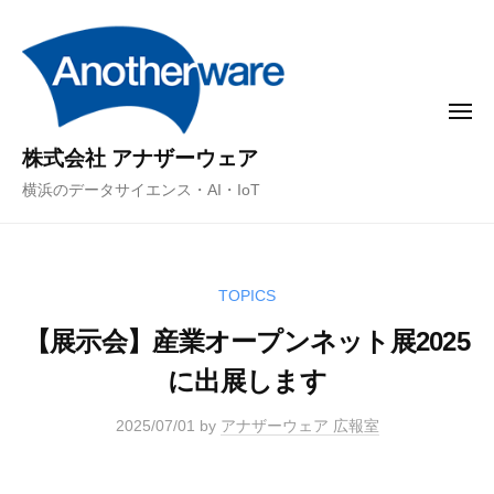
コ
ン
テ
ン
メ
ニ
ツ
ュ
株式会社 アナザーウェア
ー
へ
横浜のデータサイエンス・AI・IoT
ス
キ
ッ
プ
TOPICS
【展示会】産業オープンネット展2025
に出展します
2025/07/01
by
アナザーウェア 広報室