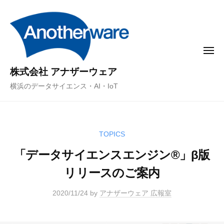
コ
ン
テ
ン
メ
ニ
ツ
ュ
株式会社 アナザーウェア
ー
へ
横浜のデータサイエンス・AI・IoT
ス
キ
ッ
プ
TOPICS
「データサイエンスエンジン®」β版
リリースのご案内
2020/11/24
by
アナザーウェア 広報室