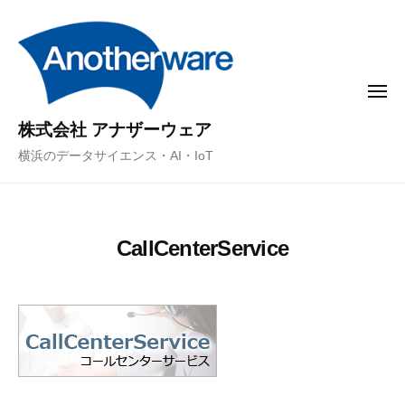
コ
ン
テ
ン
メ
ニ
ツ
ュ
株式会社 アナザーウェア
ー
へ
横浜のデータサイエンス・AI・IoT
ス
キ
ッ
プ
CallCenterService