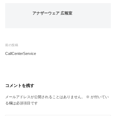
アナザーウェア 広報室
投
前の投稿
稿
CallCenterService
ナ
ビ
ゲ
ー
コメントを残す
シ
ョ
メールアドレスが公開されることはありません。
※
が付いてい
ン
る欄は必須項目です