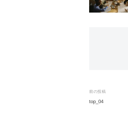
投
前の投稿
稿
top_04
ナ
ビ