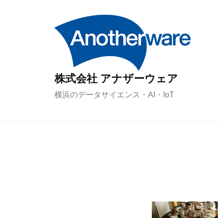
コ
ン
テ
ン
ツ
株式会社 アナザーウェア
へ
ス
横浜のデータサイエンス・AI・IoT
キ
ッ
プ