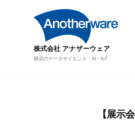
コ
ン
テ
ン
ツ
株式会社 アナザーウェア
へ
ス
横浜のデータサイエンス・AI・IoT
キ
ッ
プ
【展示会