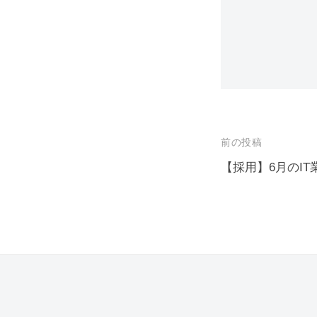
投
前の投稿
稿
【採用】6月のI
ナ
ビ
ゲ
ー
シ
ョ