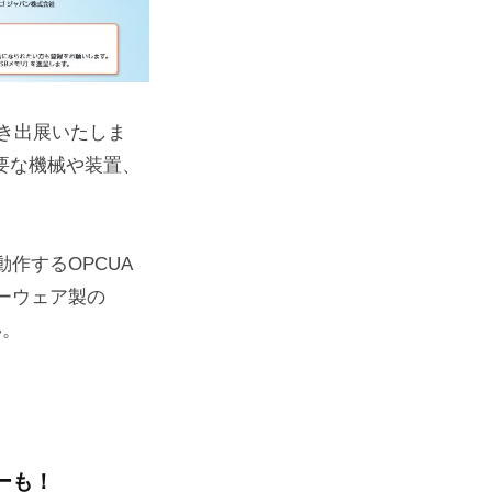
続き出展いたしま
必要な機械や装置、
作するOPCUA
ーウェア製の
い。
ーも！