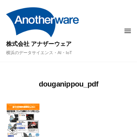
コ
ン
テ
ン
メ
ニ
ツ
ュ
株式会社 アナザーウェア
ー
へ
横浜のデータサイエンス・AI・IoT
ス
キ
ッ
プ
douganippou_pdf