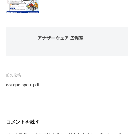
アナザーウェア 広報室
投
前の投稿
稿
douganippou_pdf
ナ
ビ
ゲ
ー
コメントを残す
シ